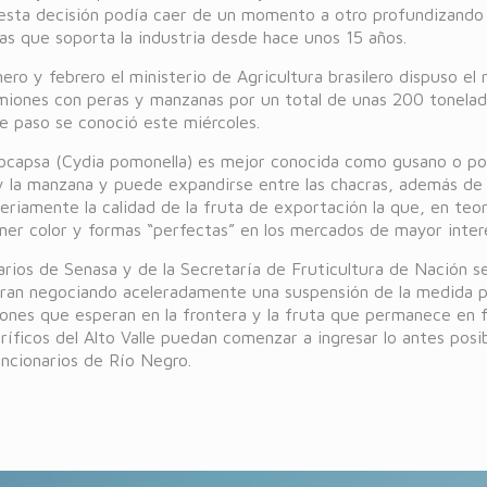
esta decisión podía caer de un momento a otro profundizando 
as que soporta la industria desde hace unos 15 años.
ero y febrero el ministerio de Agricultura brasilero dispuso el
miones con peras y manzanas por un total de unas 200 tonelada
e paso se conoció este miércoles.
ocapsa (Cydia pomonella) es mejor conocida como gusano o poli
 y la manzana y puede expandirse entre las chacras, además de
eriamente la calidad de la fruta de exportación la que, en teor
ner color y formas “perfectas” en los mercados de mayor inter
rios de Senasa y de la Secretaría de Fruticultura de Nación s
ran negociando aceleradamente una suspensión de la medida 
iones que esperan en la frontera y la fruta que permanece en f
oríficos del Alto Valle puedan comenzar a ingresar lo antes posib
uncionarios de Río Negro.