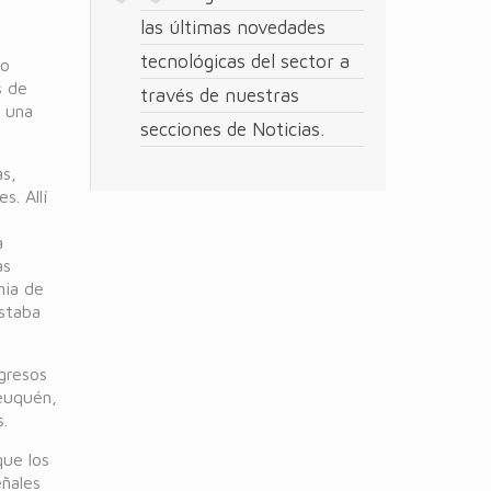
las últimas novedades
tecnológicas del sector a
ío
s de
través de nuestras
e una
secciones de Noticias.
s,
s. Allí
a
as
nia de
staba
ngresos
Neuquén,
.
que los
eñales