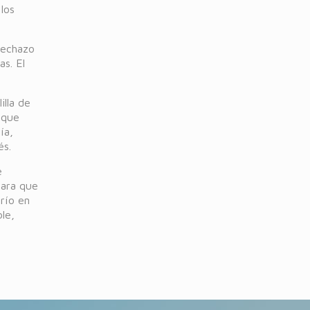
los
 rechazo
s. El
lla de
 que
ía,
és.
e
para que
río en
le,