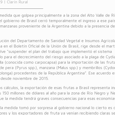
 | Clarín Rural
edida que golpea principalmente a la zona del Alto Valle de R
l gobierno de Brasil cerró temporalmente el ingreso a ese paí
 manzanas proveniente de la Argentina debido a la presencia d
lución del Departamento de Sanidad Vegetal e Insumos Agrícola
a en el Boletín Oficial de la Unión de Brasil, rige desde el marte
lve "suspender el plan del trabajo que implementó el sistema
o para el decrecimiento del riesgo asociado a la plaga de Cydi
la (conocida como carpocapsa) para la importación de las frut
de pera (Pyrus spp.), manzana (Malus spp.) y membrillos (Cydo
blonga) procedentes de la República Argentina”. Ese acuerdo e
 desde noviembre de 2015.
s cálculos, la exportación de esas frutas a Brasil representa i
s 150 millones de dólares al año para la zona de Río Negro y 
que la medida tendrá graves consecuencias para esas economías
a medida tomó por sorpresa al gobierno nacional lo cierto es 
res y los exportadores de fruta ya venían recibiendo claras s