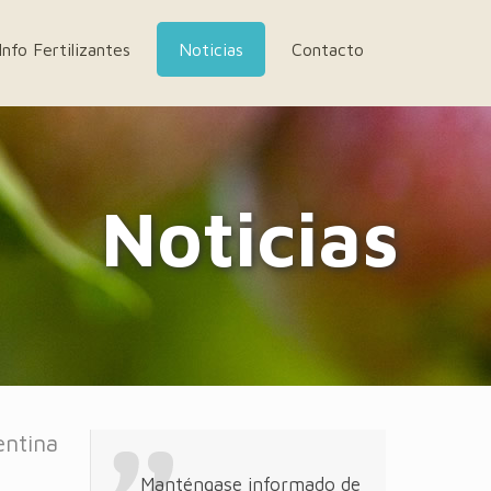
Info Fertilizantes
Noticias
Contacto
Noticias
entina
Manténgase informado de