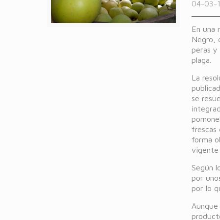
04-03-19
En una m
Negro, e
peras y
plaga.
La reso
publicad
se resue
integrad
pomonel
frescas 
forma o
vigente
Según lo
por uno
por lo 
Aunque l
producto