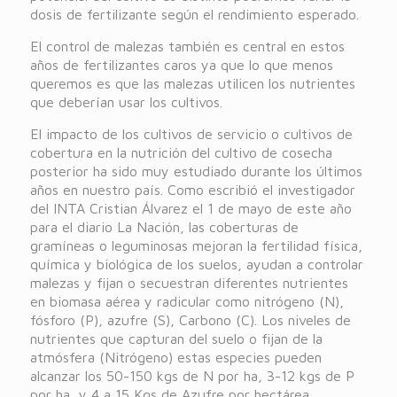
dosis de fertilizante según el rendimiento esperado.
El control de malezas también es central en estos
años de fertilizantes caros ya que lo que menos
queremos es que las malezas utilicen los nutrientes
que deberían usar los cultivos.
El impacto de los cultivos de servicio o cultivos de
cobertura en la nutrición del cultivo de cosecha
posterior ha sido muy estudiado durante los últimos
años en nuestro país. Como escribió el investigador
del INTA Cristian Álvarez el 1 de mayo de este año
para el diario La Nación, las coberturas de
gramíneas o leguminosas mejoran la fertilidad física,
química y biológica de los suelos, ayudan a controlar
malezas y fijan o secuestran diferentes nutrientes
en biomasa aérea y radicular como nitrógeno (N),
fósforo (P), azufre (S), Carbono (C). Los niveles de
nutrientes que capturan del suelo o fijan de la
atmósfera (Nitrógeno) estas especies pueden
alcanzar los 50-150 kgs de N por ha, 3-12 kgs de P
por ha, y 4 a 15 Kgs de Azufre por hectárea